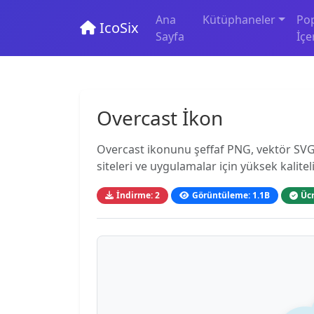
Ana
Kütüphaneler
Po
IcoSix
Sayfa
İçe
Overcast İkon
Overcast ikonunu şeffaf PNG, vektör SVG 
siteleri ve uygulamalar için yüksek kaliteli
İndirme: 2
Görüntüleme: 1.1B
Ücr