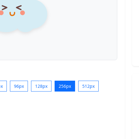
px
96px
128px
256px
512px