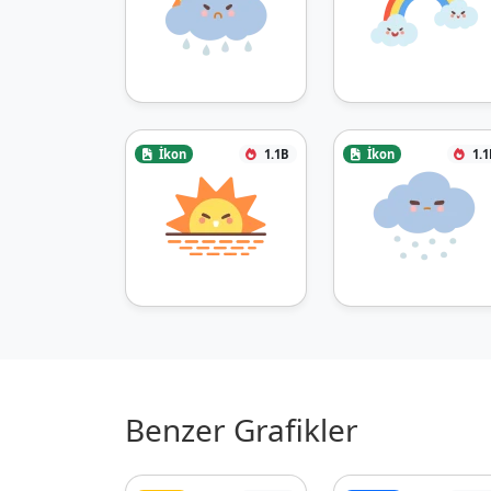
İkon
1.1B
İkon
1.1
Benzer Grafikler