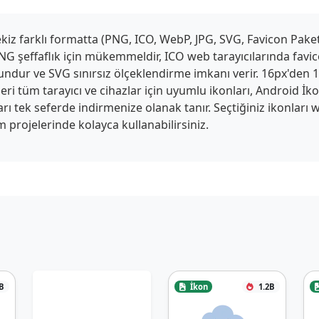
z farklı formatta (PNG, ICO, WebP, JPG, SVG, Favicon Paketi,
G şeffaflık için mükemmeldir, ICO web tarayıcılarında favico
ygundur ve SVG sınırsız ölçeklendirme imkanı verir. 16px'den
ri tüm tarayıcı ve cihazlar için uyumlu ikonları, Android İk
tları tek seferde indirmenize olanak tanır. Seçtiğiniz ikonlar
 projelerinde kolayca kullanabilirsiniz.
B
İkon
1.2B