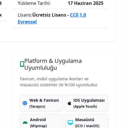
B
Yükleme Tarihi:
17 Haziran 2025
x
Lisans:
Ücretsiz Lisans -
CC0 1.0
Evrensel
Platform & Uygulama
Uyumluluğu
Favicon, mobil uygulama ikonları ve
masaüstü sistemler ile %100 uyumludur.
Web & Favicon
iOS Uygulaması
(Tarayıcı)
(Apple Touch)
Android
Masaüstü
(Mipmap)
(ICO / macOS)