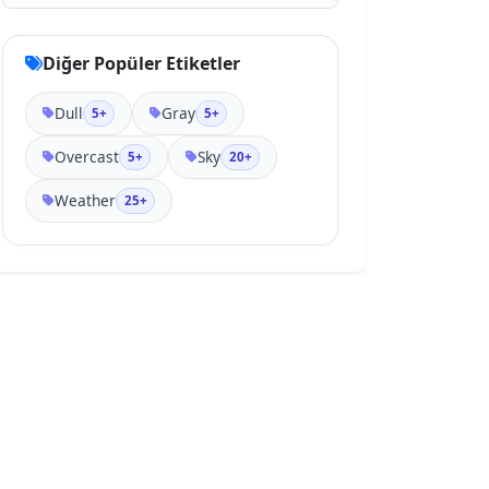
Diğer Popüler Etiketler
Dull
Gray
5+
5+
Overcast
Sky
5+
20+
Weather
25+