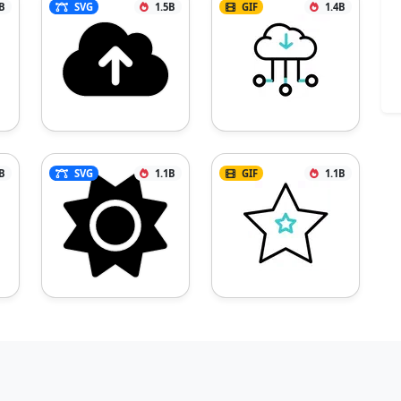
B
SVG
1.5B
GIF
1.4B
B
SVG
1.1B
GIF
1.1B