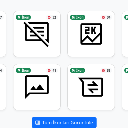
7
İkon
32
İkon
34
4
İkon
41
İkon
39
Tüm İkonları Görüntüle