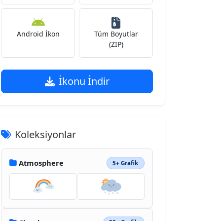
Android İkon
Tüm Boyutlar
(ZIP)
İkonu İndir
Koleksiyonlar
Atmosphere
5+ Grafik