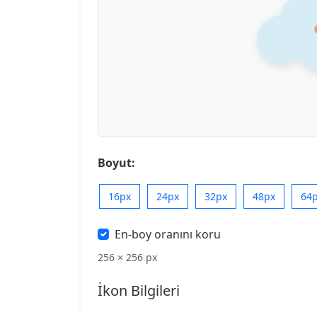
Boyut:
16px
24px
32px
48px
64
En-boy oranını koru
256 × 256 px
İkon Bilgileri