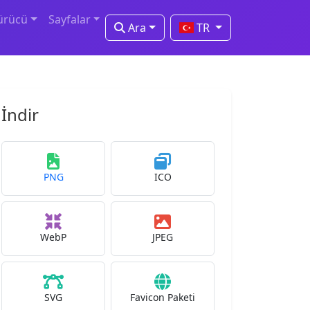
ürücü
Sayfalar
Ara
TR
İndir
PNG
ICO
WebP
JPEG
SVG
Favicon Paketi