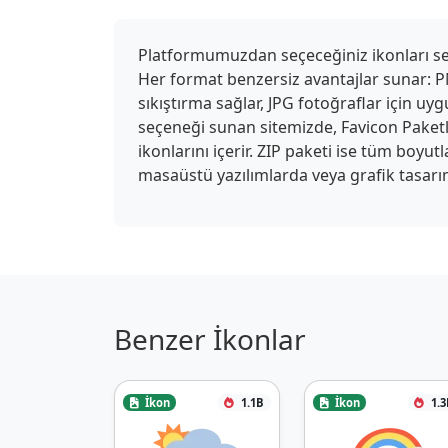
Platformumuzdan seçeceğiniz ikonları seki
Her format benzersiz avantajlar sunar: PN
sıkıştırma sağlar, JPG fotoğraflar için u
seçeneği sunan sitemizde, Favicon Paketle
ikonlarını içerir. ZIP paketi ise tüm boyu
masaüstü yazılımlarda veya grafik tasarım
Benzer İkonlar
İkon
1.1B
İkon
1.3