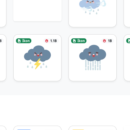
B
İkon
1.1B
İkon
1B