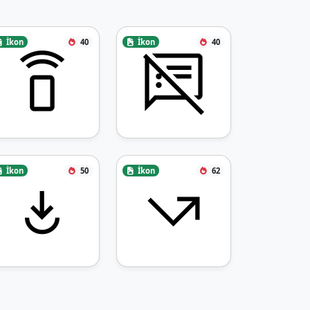
İkon
40
İkon
40
İkon
50
İkon
62