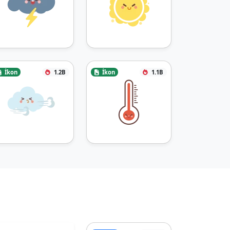
İkon
1.2B
İkon
1.1B