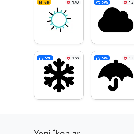
GIF
1.4B
SVG
1.7
SVG
1.3B
SVG
1.1
Yeni İkonlar