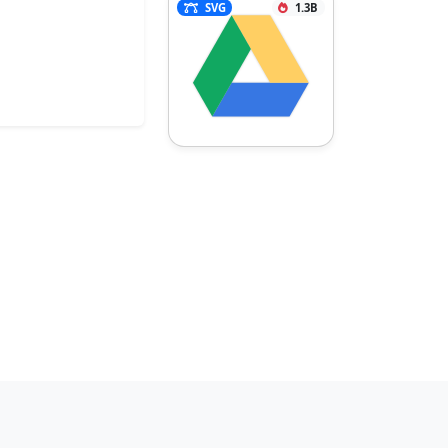
SVG
1.3B