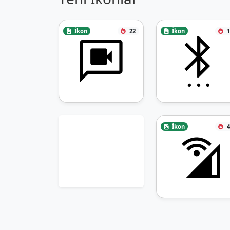
İkon
22
İkon
1
İkon
4