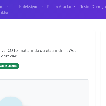
püler
Koleksiyonlar
Resim Araçları
Resim Dönüşt
rikler
ve ICO formatlarında ücretsiz indirin. Web
 grafikler.
etsiz Lisans