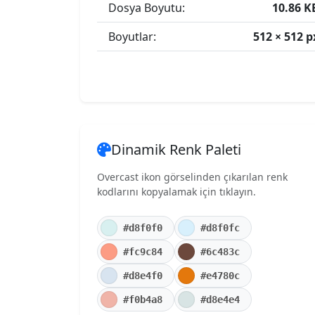
Dosya Boyutu:
10.86 K
Boyutlar:
512 × 512 p
Dinamik Renk Paleti
Overcast ikon görselinden çıkarılan renk
kodlarını kopyalamak için tıklayın.
#d8f0f0
#d8f0fc
#fc9c84
#6c483c
#d8e4f0
#e4780c
#f0b4a8
#d8e4e4