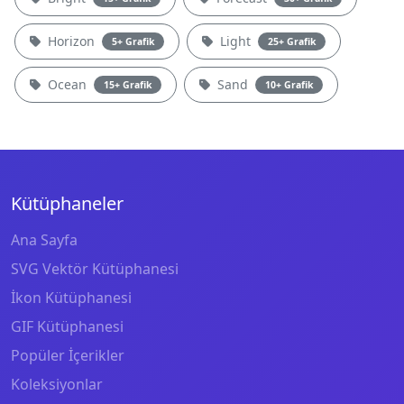
Horizon
Light
5+ Grafik
25+ Grafik
Ocean
Sand
15+ Grafik
10+ Grafik
Kütüphaneler
Ana Sayfa
SVG Vektör Kütüphanesi
İkon Kütüphanesi
GIF Kütüphanesi
Popüler İçerikler
Koleksiyonlar