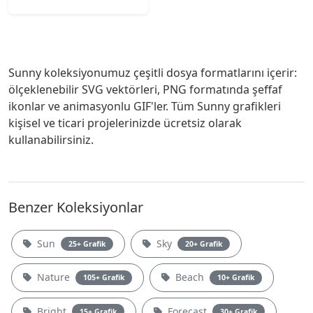
Sunny koleksiyonumuz çeşitli dosya formatlarını içerir:
ölçeklenebilir SVG vektörleri, PNG formatında şeffaf
ikonlar ve animasyonlu GIF'ler. Tüm Sunny grafikleri
kişisel ve ticari projelerinizde ücretsiz olarak
kullanabilirsiniz.
Benzer Koleksiyonlar
Sun
Sky
25+ Grafik
20+ Grafik
Nature
Beach
105+ Grafik
10+ Grafik
Bright
Forecast
15+ Grafik
30+ Grafik