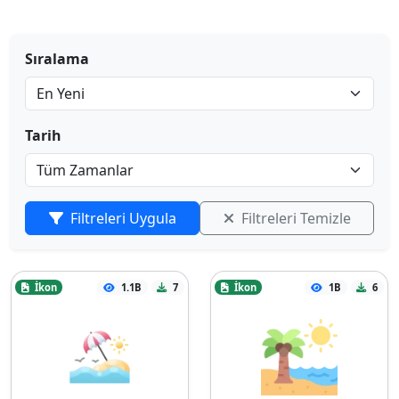
Sıralama
Tarih
Filtreleri Uygula
Filtreleri Temizle
İkon
1.1B
7
İkon
1B
6