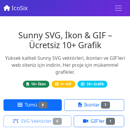
IcoSix
Sunny SVG, İkon & GIF –
Ücretsiz 10+ Grafik
Yüksek kaliteli Sunny SVG vektörleri, ikonları ve GIF'leri
web siteniz için indirin. Her proje için mükemmel
grafikler.
10+ İkon
5+ GIF
10+ Grafik
Tümü
İkonlar
8
7
SVG Vektörler
GIF'ler
0
1