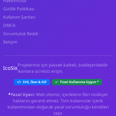
Hakkımızda
Gizlilik Politikası
Kullanım Şartları
DMCA
Sorumluluk Reddi
İletişim
Projeleriniz için yüksek kaliteli, özelleştirilebilir
IcoSix
ikonlara ücretsiz erişin.
SVG, İkon & GIF
Ticari Kullanıma Uygun
*
*
Yasal Uyarı:
Web sitemiz, içeriklerin fikri mülkiyet
haklarını garanti etmez. Tüm kullanıcılar içerik
kullanımından doğacak yasal sorumluluğu kendileri
taşır.