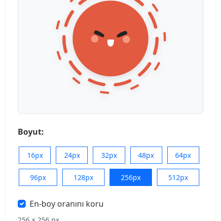
Boyut:
16px
24px
32px
48px
64px
96px
128px
256px
512px
En-boy oranını koru
256 × 256 px