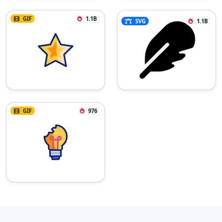
GIF
1.1B
SVG
1.1B
GIF
976