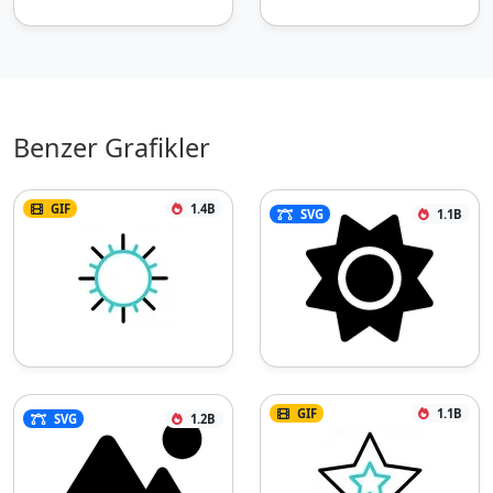
Benzer Grafikler
GIF
1.4B
SVG
1.1B
GIF
1.1B
SVG
1.2B