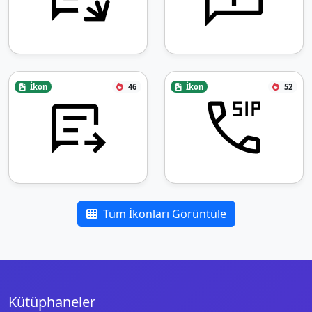
İkon
46
İkon
52
Tüm İkonları Görüntüle
Kütüphaneler