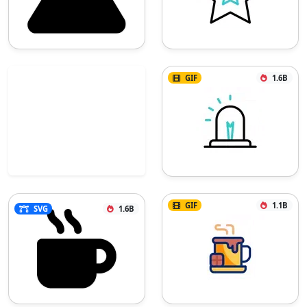
GIF
1.6B
GIF
1.1B
SVG
1.6B