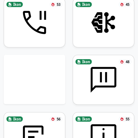
İkon
53
İkon
45
İkon
48
İkon
56
İkon
55