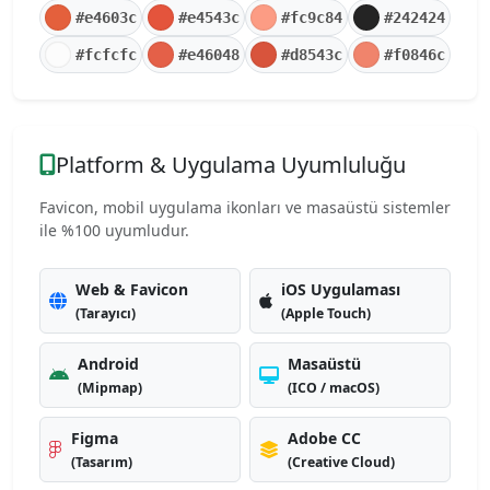
#e4603c
#e4543c
#fc9c84
#242424
#fcfcfc
#e46048
#d8543c
#f0846c
Platform & Uygulama Uyumluluğu
Favicon, mobil uygulama ikonları ve masaüstü sistemler
ile %100 uyumludur.
Web & Favicon
iOS Uygulaması
(Tarayıcı)
(Apple Touch)
Android
Masaüstü
(Mipmap)
(ICO / macOS)
Figma
Adobe CC
(Tasarım)
(Creative Cloud)