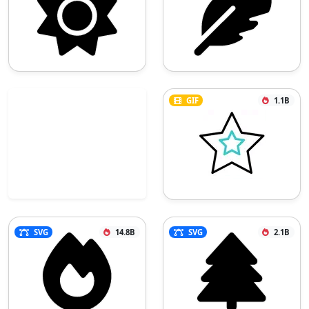
GIF
1.1B
SVG
14.8B
SVG
2.1B