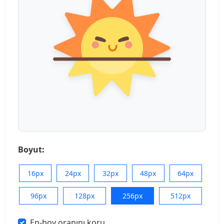
Boyut:
16px
24px
32px
48px
64px
96px
128px
256px
512px
En-boy oranını koru