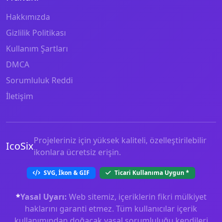
Hakkımızda
Gizlilik Politikası
Kullanım Şartları
DMCA
Sorumluluk Reddi
İletişim
Projeleriniz için yüksek kaliteli, özelleştirilebilir
IcoSix
ikonlara ücretsiz erişin.
SVG, İkon & GIF
Ticari Kullanıma Uygun
*
*
Yasal Uyarı:
Web sitemiz, içeriklerin fikri mülkiyet
haklarını garanti etmez. Tüm kullanıcılar içerik
kullanımından doğacak yasal sorumluluğu kendileri