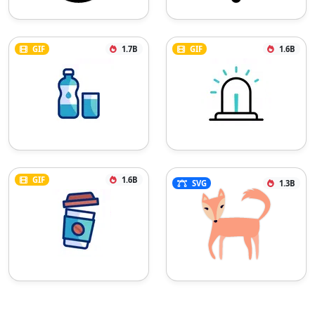
GIF
1.7B
GIF
1.6B
GIF
1.6B
SVG
1.3B