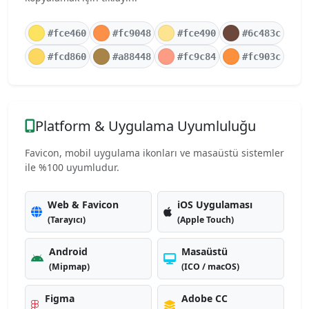
#fce460
#fc9048
#fce490
#6c483c
#fcd860
#a88448
#fc9c84
#fc903c
Platform & Uygulama Uyumluluğu
Favicon, mobil uygulama ikonları ve masaüstü sistemler
ile %100 uyumludur.
Web & Favicon
iOS Uygulaması
(Tarayıcı)
(Apple Touch)
Android
Masaüstü
(Mipmap)
(ICO / macOS)
Figma
Adobe CC