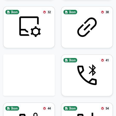
İkon
32
İkon
38
İkon
41
İkon
44
İkon
54