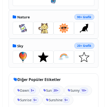
Nature
90+ Grafik
Sky
20+ Grafik
Diğer Popüler Etiketler
Dawn
Sun
Sunny
5+
20+
10+
Sunrise
Sunshine
5+
5+