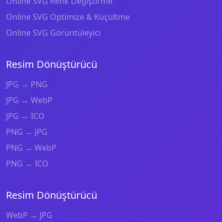
Online SVG Renk Değiştirme
Online SVG Optimize & Küçültme
Online SVG Görüntüleyici
Resim Dönüştürücü
JPG → PNG
JPG → WebP
JPG → ICO
PNG → JPG
PNG → WebP
PNG → ICO
Resim Dönüştürücü
WebP → JPG