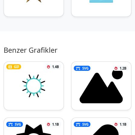
Benzer Grafikler
GIF
1.4B
SVG
1.2B
SVG
1.1B
SVG
1.1B