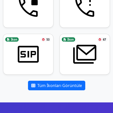
İkon
53
İkon
67
Tüm İkonları Görüntüle