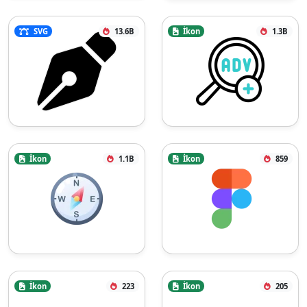
SVG
13.6B
İkon
1.3B
İkon
1.1B
İkon
859
İkon
223
İkon
205