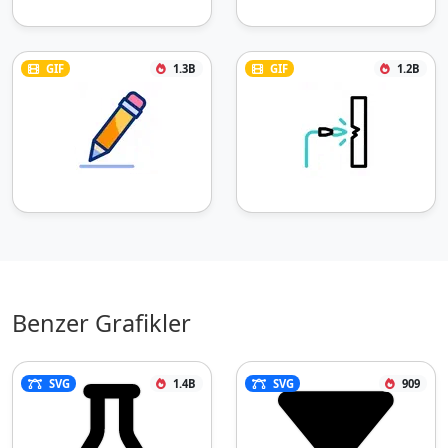
GIF
1.3B
GIF
1.2B
Benzer Grafikler
SVG
1.4B
SVG
909