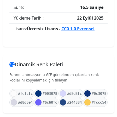
Süre:
16.5 Saniye
Yükleme Tarihi:
22 Eylül 2025
Lisans:
Ücretsiz Lisans -
CC0 1.0 Evrensel
Dinamik Renk Paleti
Funnel animasyonlu GIF görselinden çıkarılan renk
kodlarını kopyalamak için tıklayın.
#fcfcfc
#003078
#d8d8fc
#0c3078
#d8d8e4
#6c60fc
#244884
#fccc54