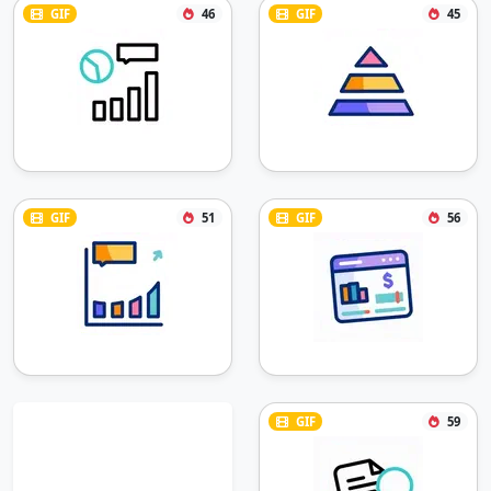
GIF
46
GIF
45
GIF
51
GIF
56
GIF
59