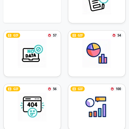
GIF
57
GIF
54
GIF
56
GIF
100