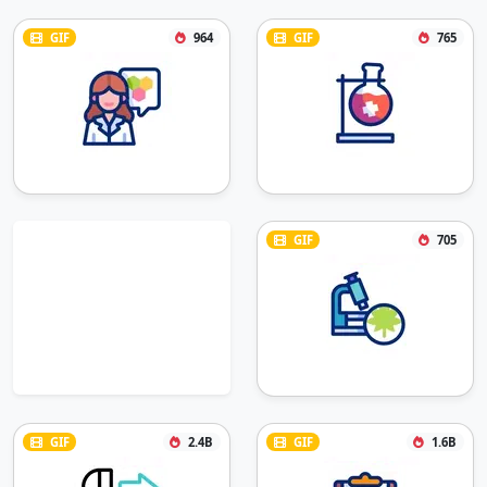
GIF
964
GIF
765
GIF
705
GIF
2.4B
GIF
1.6B