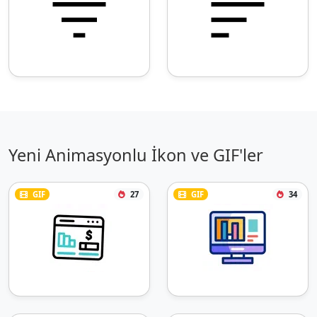
Yeni Animasyonlu İkon ve GIF'ler
GIF
27
GIF
34