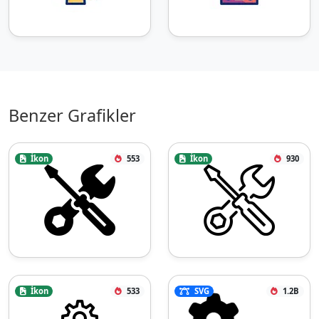
Benzer Grafikler
İkon
553
İkon
930
İkon
533
SVG
1.2B