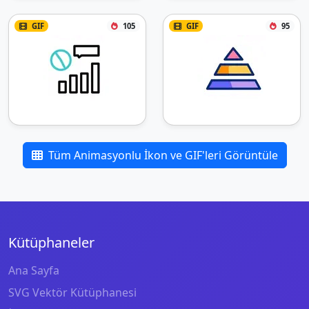
GIF
105
GIF
95
Tüm Animasyonlu İkon ve GIF'leri Görüntüle
Kütüphaneler
Ana Sayfa
SVG Vektör Kütüphanesi