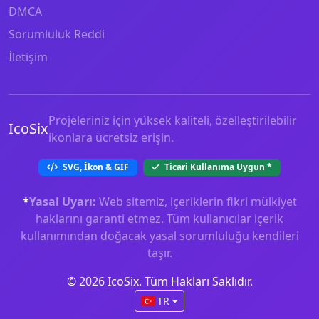
DMCA
Sorumluluk Reddi
İletişim
Projeleriniz için yüksek kaliteli, özelleştirilebilir
IcoSix
ikonlara ücretsiz erişin.
SVG, İkon & GIF
Ticari Kullanıma Uygun
*
*
Yasal Uyarı:
Web sitemiz, içeriklerin fikri mülkiyet
haklarını garanti etmez. Tüm kullanıcılar içerik
kullanımından doğacak yasal sorumluluğu kendileri
taşır.
© 2026 IcoSix. Tüm Hakları Saklıdır.
TR