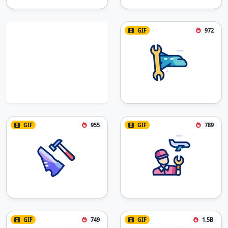
GIF
972
GIF
955
GIF
789
GIF
749
GIF
1.5B