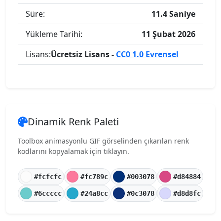
Süre:
11.4 Saniye
Yükleme Tarihi:
11 Şubat 2026
Lisans:
Ücretsiz Lisans -
CC0 1.0 Evrensel
Dinamik Renk Paleti
Toolbox animasyonlu GIF görselinden çıkarılan renk
kodlarını kopyalamak için tıklayın.
#fcfcfc
#fc789c
#003078
#d84884
#6ccccc
#24a8cc
#0c3078
#d8d8fc