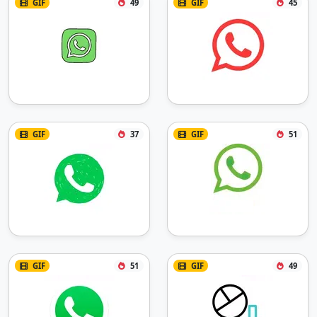
GIF
49
GIF
45
GIF
37
GIF
51
GIF
51
GIF
49