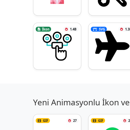
İkon
1.4B
SVG
1.3
Yeni Animasyonlu İkon ve 
GIF
27
GIF
2