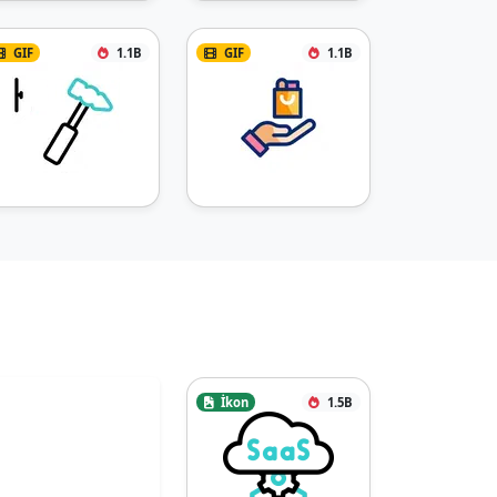
GIF
1.1B
GIF
1.1B
İkon
1.5B