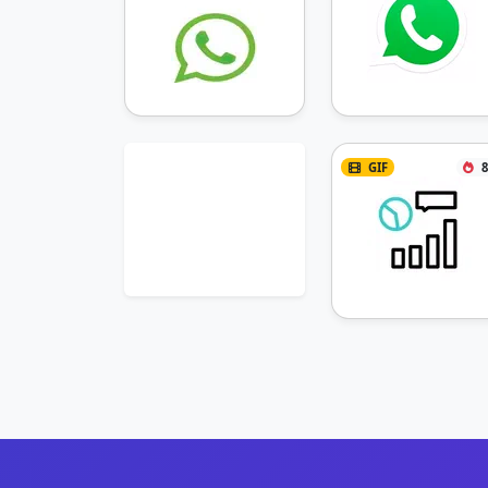
GIF
8