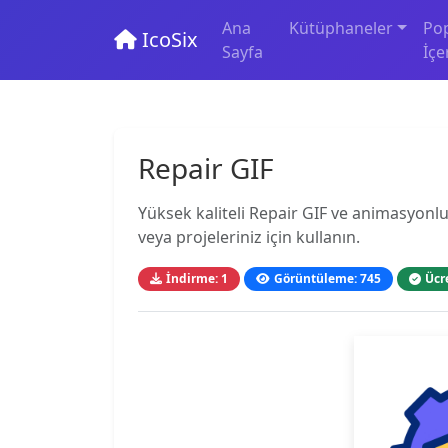
Ana
Kütüphaneler
Po
IcoSix
Sayfa
İçe
Repair GIF
Yüksek kaliteli Repair GIF ve animasyonlu 
veya projeleriniz için kullanın.
İndirme: 1
Görüntüleme: 745
Ücr