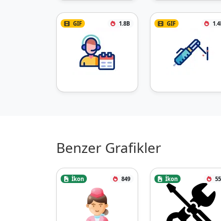
GIF
1.8B
GIF
1.4
Benzer Grafikler
İkon
849
İkon
55