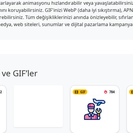
arlayarak animasyonu hızlandırabilir veya yavaşlatabilirsiniz.
anını koruyabilirsiniz. GIF'inizi WebP (daha iyi sıkıştırma), 
ilirsiniz. Tüm değişikliklerinizi anında önizleyebilir, sıfırlam
edya, web siteleri, sunumlar ve dijital pazarlama kampanyaları
ve GIF’ler
2
GIF
784