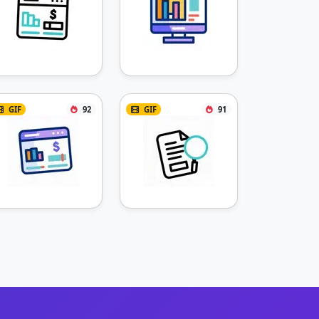
GIF
92
GIF
91