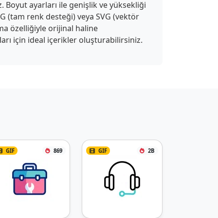
 Boyut ayarları ile genişlik ve yüksekliği
APNG (tam renk desteği) veya SVG (vektör
a özelliğiyle orijinal haline
 için ideal içerikler oluşturabilirsiniz.
GIF
869
GIF
2B