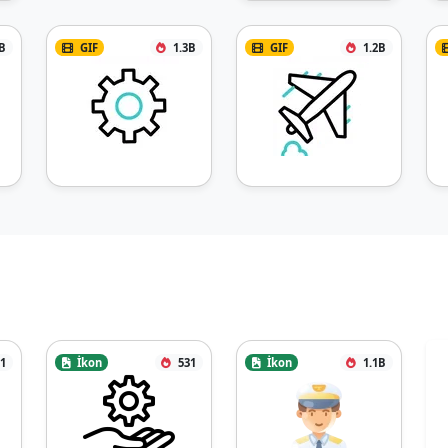
B
GIF
1.3B
GIF
1.2B
1
İkon
531
İkon
1.1B