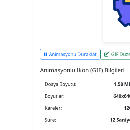
Animasyonu Duraklat
GIF Düz
Animasyonlu İkon (GIF) Bilgileri
Dosya Boyutu:
1.58 M
Boyutlar:
640x64
Kareler:
12
Süre:
12 Saniy