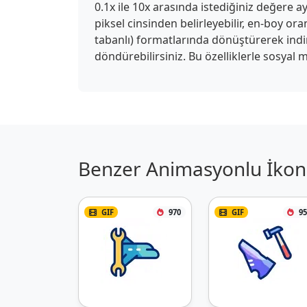
0.1x ile 10x arasında istediğiniz değere ay
piksel cinsinden belirleyebilir, en-boy or
tabanlı) formatlarında dönüştürerek indireb
döndürebilirsiniz. Bu özelliklerle sosyal m
Benzer Animasyonlu İkon 
GIF
970
GIF
95