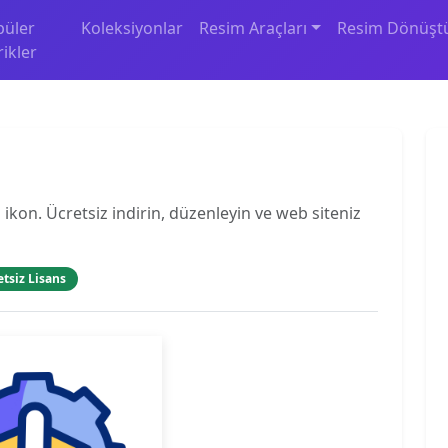
püler
Koleksiyonlar
Resim Araçları
Resim Dönüşt
rikler
ikon. Ücretsiz indirin, düzenleyin ve web siteniz
etsiz Lisans