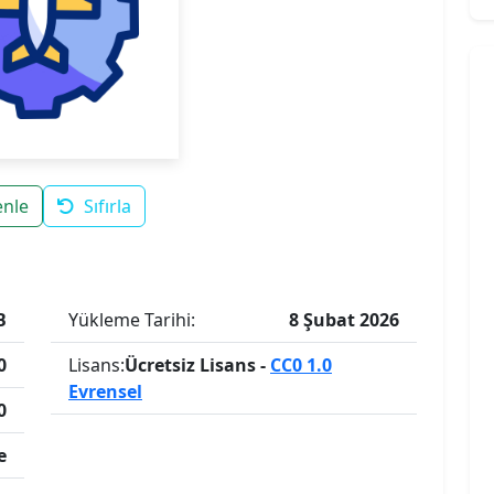
enle
Sıfırla
B
Yükleme Tarihi:
8 Şubat 2026
0
Lisans:
Ücretsiz Lisans -
CC0 1.0
Evrensel
0
e