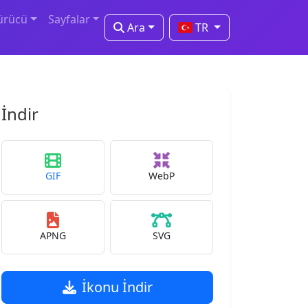
ürücü
Sayfalar
Ara
TR
İndir
GIF
WebP
APNG
SVG
İkonu İndir