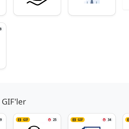
B
GIF'ler
9
GIF
25
GIF
34