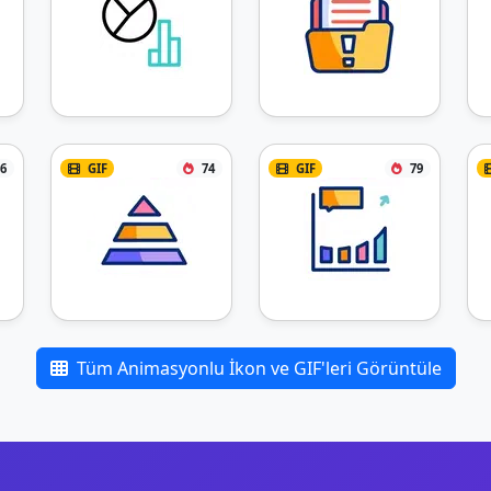
6
GIF
74
GIF
79
Tüm Animasyonlu İkon ve GIF'leri Görüntüle