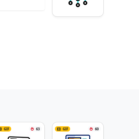
GIF
63
GIF
60