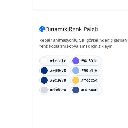
Dinamik Renk Paleti
Repair animasyonlu GIF görselinden çıkarılan
renk kodlarını kopyalamak için tıklayın.
#fcfcfc
#6c60fc
#003078
#90b4f0
#0c3078
#fccc54
#d8d8e4
#3c5490