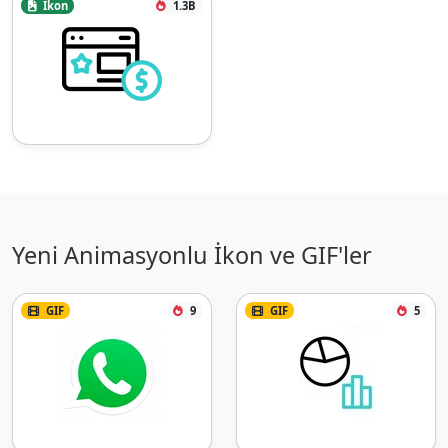
İkon
1.3B
Yeni Animasyonlu İkon ve GIF'ler
GIF
9
GIF
5