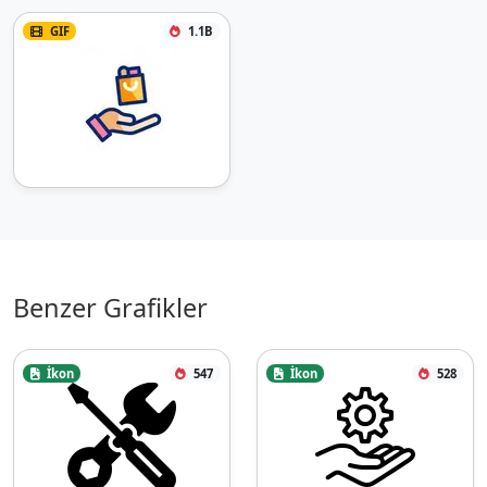
GIF
1.1B
Benzer Grafikler
İkon
547
İkon
528