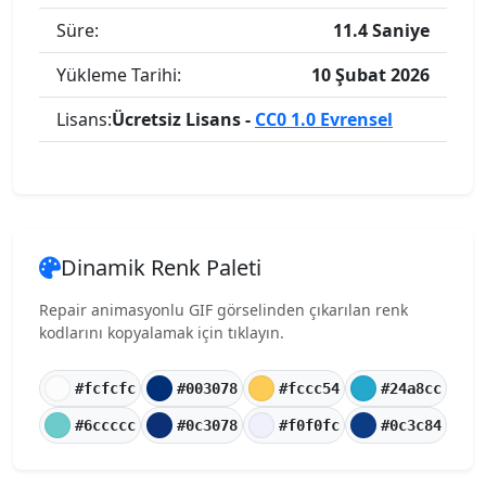
Süre:
11.4 Saniye
Yükleme Tarihi:
10 Şubat 2026
Lisans:
Ücretsiz Lisans -
CC0 1.0 Evrensel
Dinamik Renk Paleti
Repair animasyonlu GIF görselinden çıkarılan renk
kodlarını kopyalamak için tıklayın.
#fcfcfc
#003078
#fccc54
#24a8cc
#6ccccc
#0c3078
#f0f0fc
#0c3c84