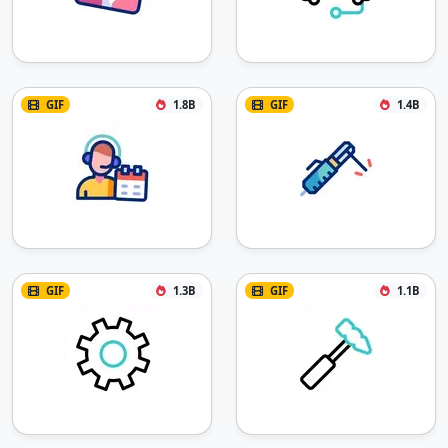
GIF
1.8B
GIF
1.4B
GIF
1.3B
GIF
1.1B