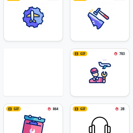
GIF
783
GIF
864
GIF
2B