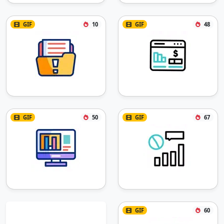
GIF
10
GIF
48
GIF
50
GIF
67
GIF
60