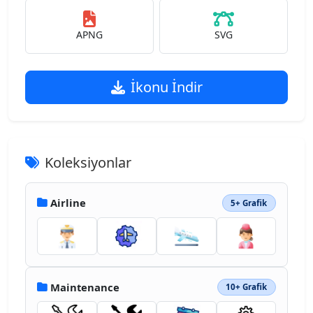
APNG
SVG
İkonu İndir
Koleksiyonlar
Airline
5+ Grafik
Maintenance
10+ Grafik