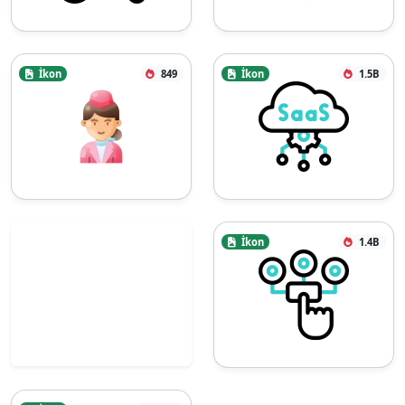
İkon
849
İkon
1.5B
İkon
1.4B