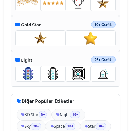
Gold Star
10+ Grafik
Light
25+ Grafik
Diğer Popüler Etiketler
3D Star
Night
5+
10+
Sky
Space
Star
20+
10+
30+