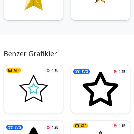
Benzer Grafikler
GIF
1.1B
SVG
1.2B
GIF
1.1B
SVG
1.2B