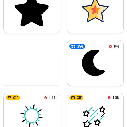
SVG
846
GIF
1.4B
GIF
1.3B