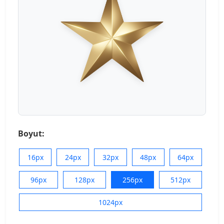
Boyut:
16px
24px
32px
48px
64px
96px
128px
256px
512px
1024px