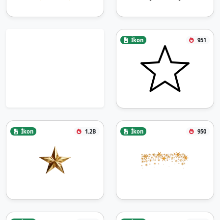
İkon
951
İkon
1.2B
İkon
950