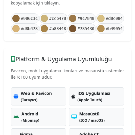
kopyalamak için tıklayın.
#906c3c
#ccb478
#9c7848
#d8c084
#d8b478
#a88448
#785430
#b49054
Platform & Uygulama Uyumluluğu
Favicon, mobil uygulama ikonları ve masaüstü sistemler
ile %100 uyumludur.
Web & Favicon
iOS Uygulaması
(Tarayıcı)
(Apple Touch)
Android
Masaüstü
(Mipmap)
(ICO / macOS)
Figma
Adobe CC