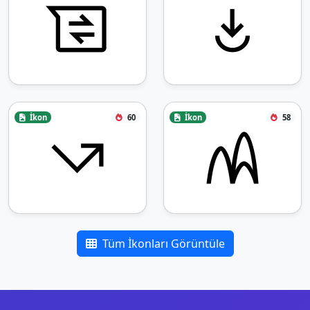
İkon
60
İkon
58
Tüm İkonları Görüntüle