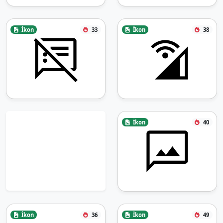
İkon
33
İkon
38
İkon
40
İkon
36
İkon
49