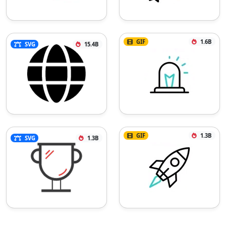
GIF
1.6B
SVG
15.4B
GIF
1.3B
SVG
1.3B