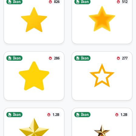
İkon
826
İkon
512
İkon
286
İkon
277
İkon
1.2B
İkon
1.2B