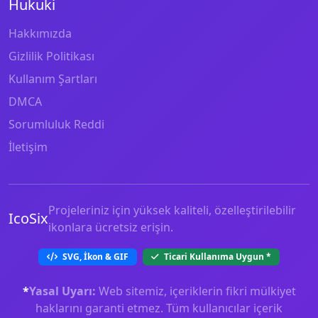
Hukuki
Hakkımızda
Gizlilik Politikası
Kullanım Şartları
DMCA
Sorumluluk Reddi
İletişim
Projeleriniz için yüksek kaliteli, özelleştirilebilir
IcoSix
ikonlara ücretsiz erişin.
SVG, İkon & GIF
Ticari Kullanıma Uygun
*
*
Yasal Uyarı:
Web sitemiz, içeriklerin fikri mülkiyet
haklarını garanti etmez. Tüm kullanıcılar içerik