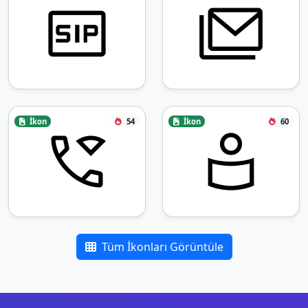
İkon
54
İkon
60
Tüm İkonları Görüntüle