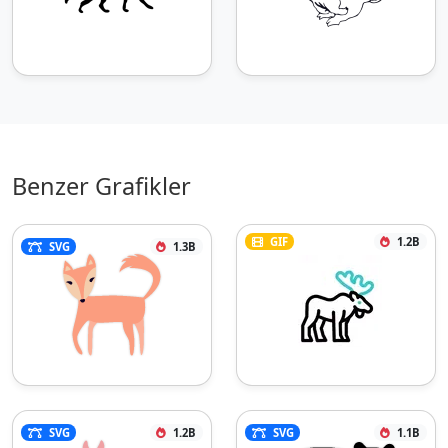
Benzer Grafikler
GIF
1.2B
SVG
1.3B
SVG
1.2B
SVG
1.1B