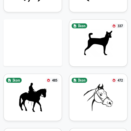
İkon
337
İkon
485
İkon
472