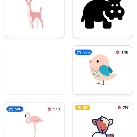
SVG
1.1B
GIF
797
SVG
1.1B