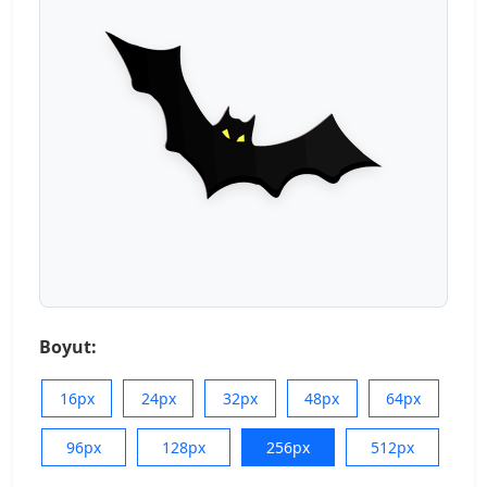
Boyut:
16px
24px
32px
48px
64px
96px
128px
256px
512px