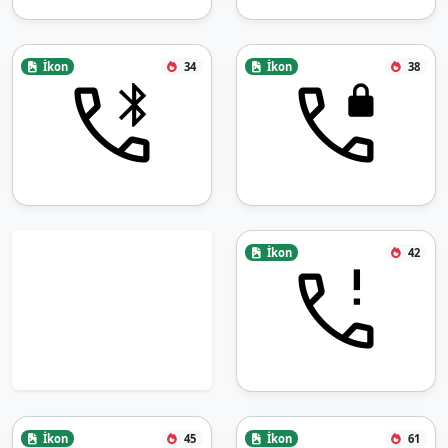
İkon
34
İkon
38
İkon
42
İkon
45
İkon
61