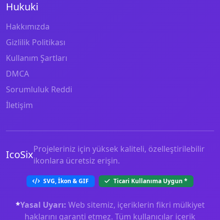
Hukuki
Hakkımızda
Gizlilik Politikası
Kullanım Şartları
DMCA
Sorumluluk Reddi
İletişim
Projeleriniz için yüksek kaliteli, özelleştirilebilir
IcoSix
ikonlara ücretsiz erişin.
SVG, İkon & GIF
Ticari Kullanıma Uygun
*
*
Yasal Uyarı:
Web sitemiz, içeriklerin fikri mülkiyet
haklarını garanti etmez. Tüm kullanıcılar içerik