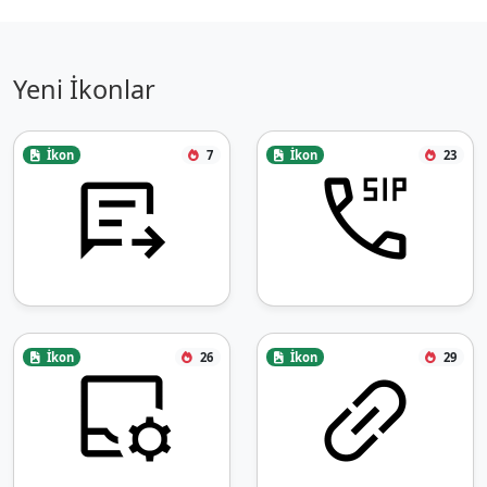
Yeni İkonlar
İkon
7
İkon
23
İkon
26
İkon
29