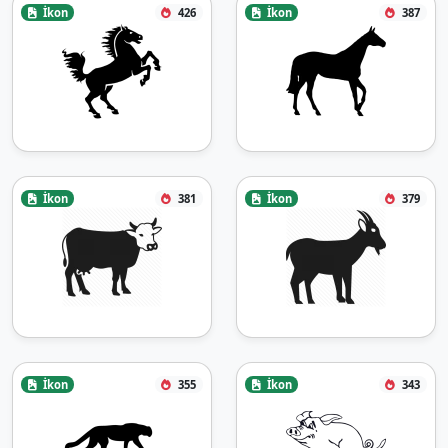
İkon
426
İkon
387
İkon
381
İkon
379
İkon
355
İkon
343