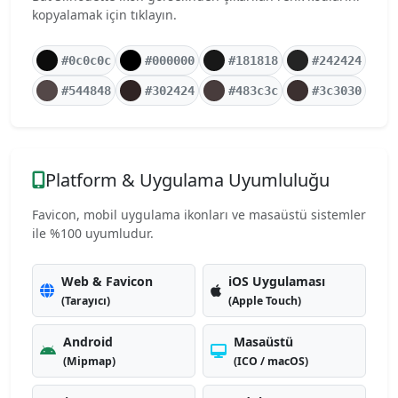
kopyalamak için tıklayın.
#0c0c0c
#000000
#181818
#242424
#544848
#302424
#483c3c
#3c3030
Platform & Uygulama Uyumluluğu
Favicon, mobil uygulama ikonları ve masaüstü sistemler
ile %100 uyumludur.
Web & Favicon
iOS Uygulaması
(Tarayıcı)
(Apple Touch)
Android
Masaüstü
(Mipmap)
(ICO / macOS)