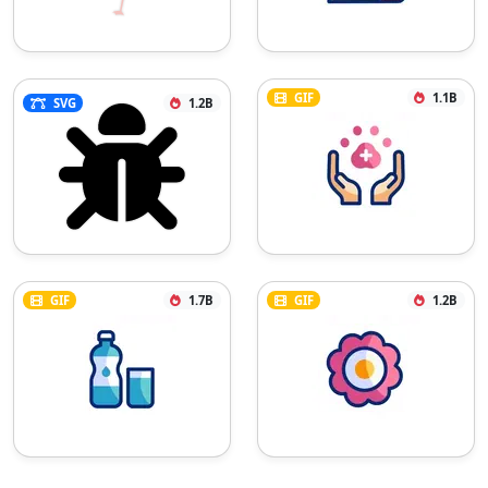
GIF
1.1B
SVG
1.2B
GIF
1.7B
GIF
1.2B