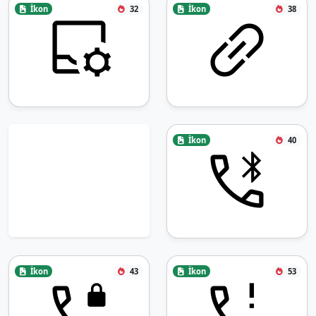
İkon
32
İkon
38
İkon
40
İkon
43
İkon
53