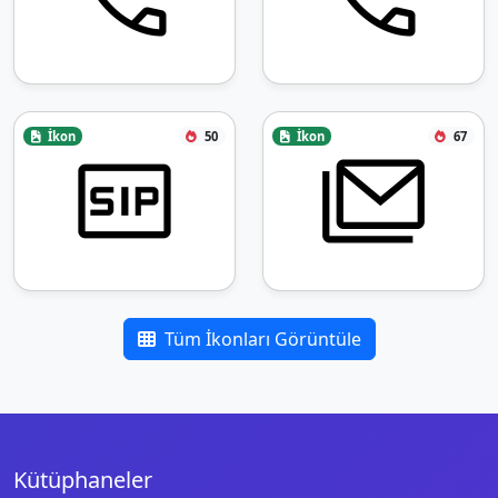
İkon
50
İkon
67
Tüm İkonları Görüntüle
Kütüphaneler