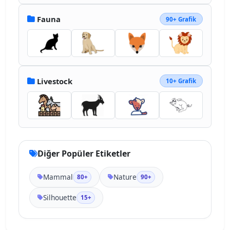
Fauna
90+ Grafik
Livestock
10+ Grafik
Diğer Popüler Etiketler
Mammal
Nature
80+
90+
Silhouette
15+