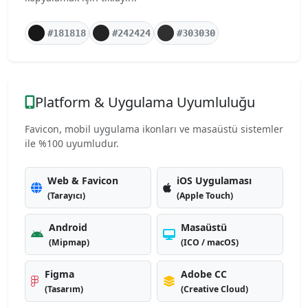
#181818
#242424
#303030
Platform & Uygulama Uyumluluğu
Favicon, mobil uygulama ikonları ve masaüstü sistemler
ile %100 uyumludur.
Web & Favicon
iOS Uygulaması
(Tarayıcı)
(Apple Touch)
Android
Masaüstü
(Mipmap)
(ICO / macOS)
Figma
Adobe CC
(Tasarım)
(Creative Cloud)