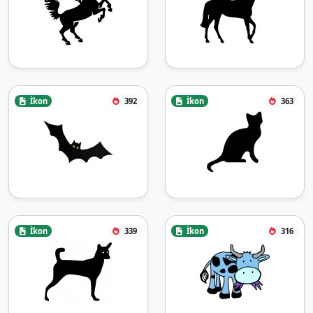
İkon
392
İkon
363
İkon
339
İkon
316