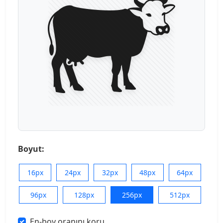
Boyut:
16px
24px
32px
48px
64px
96px
128px
256px
512px
En-boy oranını koru