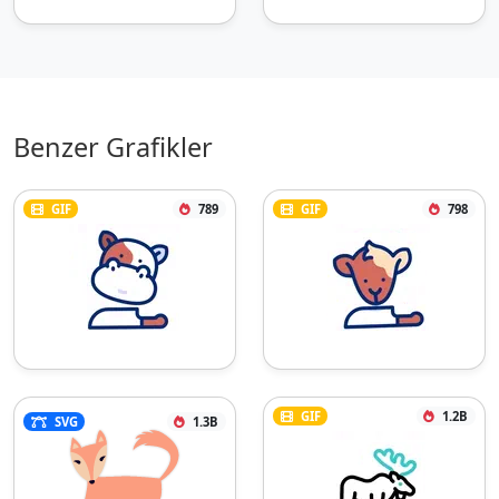
Benzer Grafikler
GIF
789
GIF
798
GIF
1.2B
SVG
1.3B