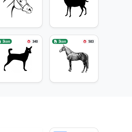
İkon
340
İkon
583