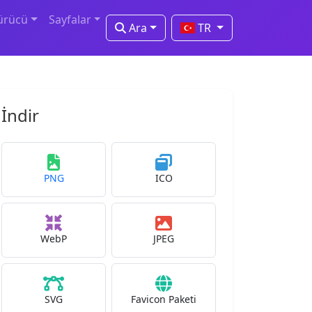
ürücü
Sayfalar
Ara
TR
İndir
PNG
ICO
WebP
JPEG
SVG
Favicon Paketi