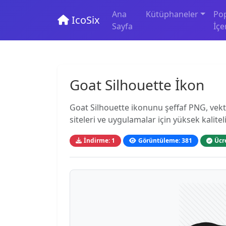
Ana
Kütüphaneler
Po
IcoSix
Sayfa
İçe
Goat Silhouette İkon
Goat Silhouette ikonunu şeffaf PNG, vekt
siteleri ve uygulamalar için yüksek kaliteli
İndirme: 1
Görüntüleme: 381
Ücr