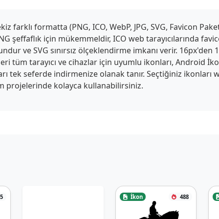
z farklı formatta (PNG, ICO, WebP, JPG, SVG, Favicon Paketi,
G şeffaflık için mükemmeldir, ICO web tarayıcılarında favico
ygundur ve SVG sınırsız ölçeklendirme imkanı verir. 16px'den
ri tüm tarayıcı ve cihazlar için uyumlu ikonları, Android İk
tları tek seferde indirmenize olanak tanır. Seçtiğiniz ikonlar
 projelerinde kolayca kullanabilirsiniz.
5
İkon
488