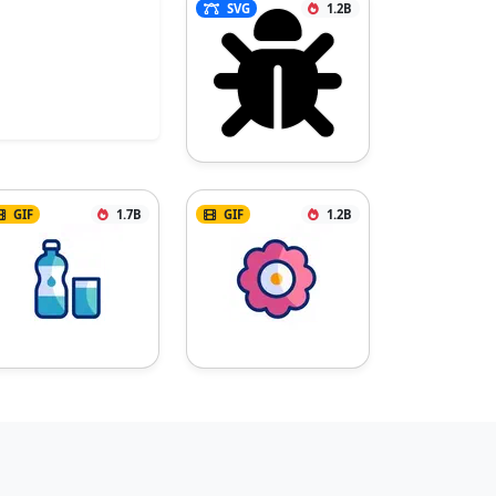
SVG
1.2B
GIF
1.7B
GIF
1.2B