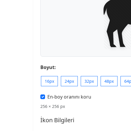
Boyut:
16px
24px
32px
48px
64
En-boy oranını koru
256 × 256 px
İkon Bilgileri