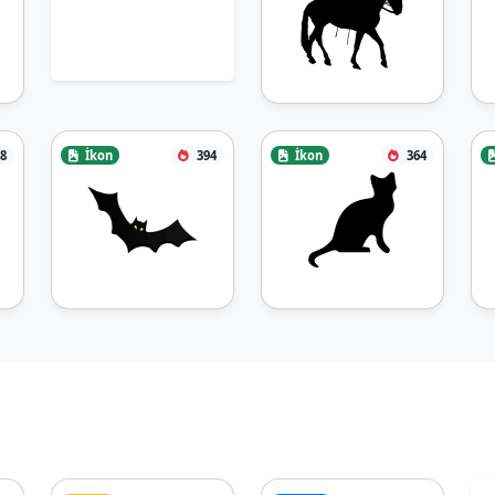
8
İkon
394
İkon
364