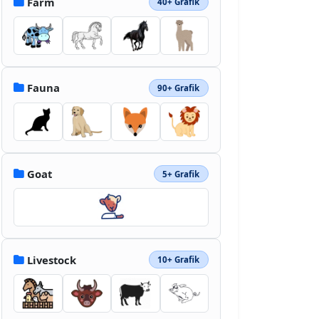
Farm
40+ Grafik
Fauna
90+ Grafik
Goat
5+ Grafik
Livestock
10+ Grafik