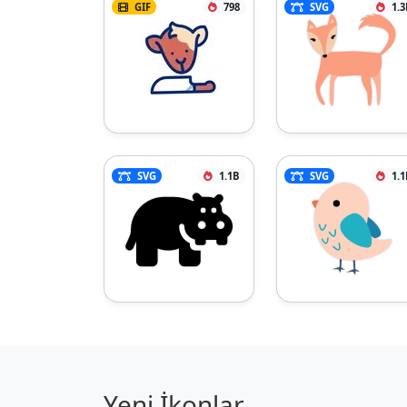
GIF
798
SVG
1.3
SVG
1.1B
SVG
1.1
Yeni İkonlar