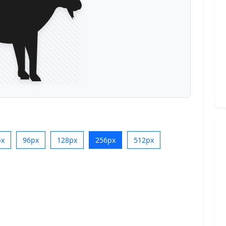
px
96px
128px
256px
512px