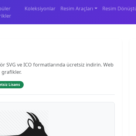
püler
Koleksiyonlar
Resim Araçları
Resim Dönüşt
rikler
ör SVG ve ICO formatlarında ücretsiz indirin. Web
 grafikler.
etsiz Lisans