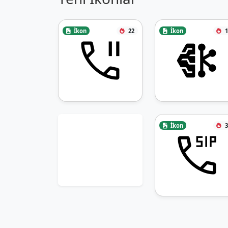
İkon
22
İkon
1
İkon
3