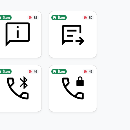
İkon
35
İkon
30
İkon
46
İkon
49