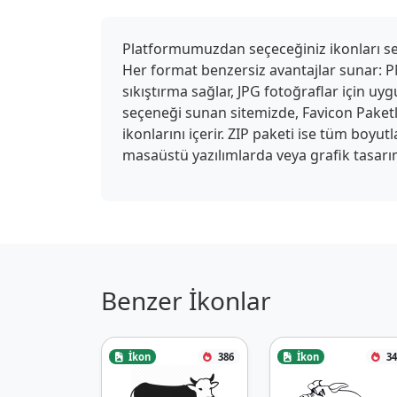
Platformumuzdan seçeceğiniz ikonları seki
Her format benzersiz avantajlar sunar: PN
sıkıştırma sağlar, JPG fotoğraflar için u
seçeneği sunan sitemizde, Favicon Paketle
ikonlarını içerir. ZIP paketi ise tüm boyu
masaüstü yazılımlarda veya grafik tasarım
Benzer İkonlar
İkon
386
İkon
34