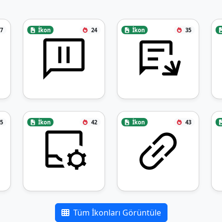
7
İkon
24
İkon
35
5
İkon
42
İkon
43
Tüm İkonları Görüntüle