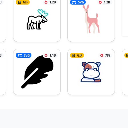
B
GIF
1.2B
SVG
1.2B
B
SVG
1.1B
GIF
789