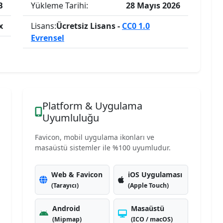
B
Yükleme Tarihi:
28 Mayıs 2026
x
Lisans:
Ücretsiz Lisans -
CC0 1.0
Evrensel
Platform & Uygulama
Uyumluluğu
Favicon, mobil uygulama ikonları ve
masaüstü sistemler ile %100 uyumludur.
Web & Favicon
iOS Uygulaması
(Tarayıcı)
(Apple Touch)
Android
Masaüstü
(Mipmap)
(ICO / macOS)