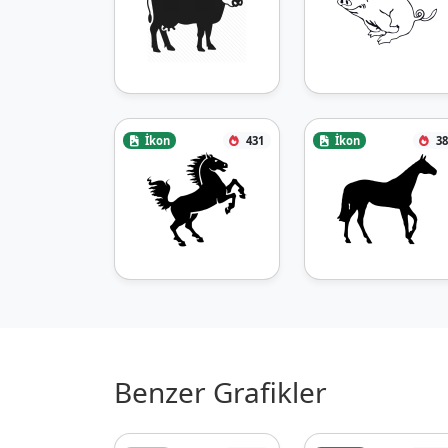
İkon
431
İkon
38
Benzer Grafikler