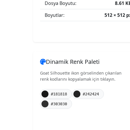
Dosya Boyutu:
8.61 K
Boyutlar:
512 × 512 p
Dinamik Renk Paleti
Goat Silhouette ikon görselinden çıkarılan
renk kodlarını kopyalamak için tıklayın.
#181818
#242424
#303030