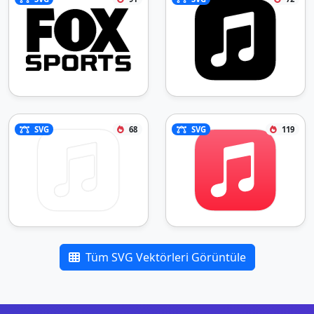
SVG
68
SVG
119
Tüm SVG Vektörleri Görüntüle