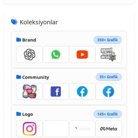
1.608)scale(1.99024)"><circle cx="200.6" 
cy="123.7" r="29.9" fill="url(#a)">
</circle><circle cx="55.4" cy="123.7" 
Koleksiyonlar
r="29.9" fill="url(#b)"></circle><ellipse 
cx="128.1" cy="149.3" fill="url(#c)" 
rx="85.3" ry="64"></ellipse><path 
Brand
350+ Grafik
fill="#842123" fill-rule="nonzero" 
d="M102.8 143.1c-.5 10.8-7.7 14.8-16.1 
14.8s-14.8-5.6-14.3-16.4 7.7-18 16.1-18 
14.8 8.8 14.3 19.6m80.8-1.6c.5 10.8-5.9 
16.4-14.3 16.4s-15.6-3.9-16.1-14.8c-.5-10.8 
5.9-19.6 14.3-19.6s15.6 7.1 16.1 18">
Community
35+ Grafik
</path><path fill="url(#d)" fill-
rule="nonzero" d="M153.3 144.1c.5 10.1 7.2 
13.8 15 13.8s13.8-5.5 13.4-15.7c-.5-10.1-
7.2-16.8-15-16.8s-13.9 8.5-13.4 18.7">
</path><path fill="url(#e)" fill-
Logo
145+ Grafik
rule="nonzero" d="M102.8 144.1c-.5 10.1-7.2 
13.8-15 13.8s-13.8-5.5-13.3-15.7c.5-10.1 
7.2-16.8 15-16.8s13.8 8.5 13.3 18.7">
</path><path fill="#bbcfda" fill-