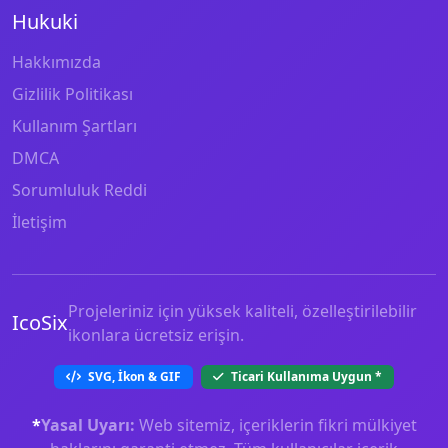
Hukuki
Hakkımızda
Gizlilik Politikası
Kullanım Şartları
DMCA
Sorumluluk Reddi
İletişim
Projeleriniz için yüksek kaliteli, özelleştirilebilir
IcoSix
ikonlara ücretsiz erişin.
SVG, İkon & GIF
Ticari Kullanıma Uygun
*
*
Yasal Uyarı:
Web sitemiz, içeriklerin fikri mülkiyet