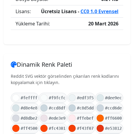
Lisans:
Ücretsiz Lisans -
CC0 1.0 Evrensel
Yükleme Tarihi:
20 Mart 2026
Dinamik Renk Paleti
Reddit SVG vektör görselinden çıkarılan renk kodlarını
kopyalamak için tıklayın.
#feffff
#f9fcfc
#edf3f5
#dee9ec
#d8e4e8
#ccd8df
#c8d5dd
#ccd6de
#d8dbe2
#ede3e9
#ffebef
#ff6600
#ff4500
#fc4301
#f43f07
#e53812