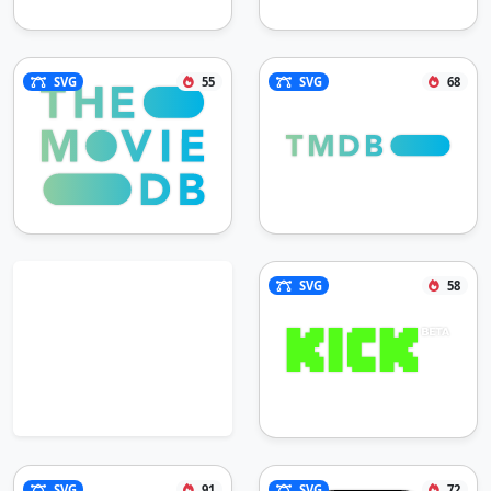
SVG
55
SVG
68
SVG
58
SVG
91
SVG
72