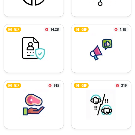
gradientTransform="matrix(38.3003 0 0 
-38.3003 155.84 85.046)" 
gradientUnits="userSpaceOnUse"><stop 
offset="0" stop-color="#7a9299"></stop>
<stop offset=".48" stop-color="#7a9299">
GIF
14.2B
GIF
1.1B
</stop><stop offset=".67" stop-
color="#172e35"></stop><stop offset=".75">
</stop><stop offset=".82" stop-
color="#172e35"></stop><stop offset="1" 
stop-color="#172e35"></stop>
</radialGradient></defs></svg>
GIF
915
GIF
219