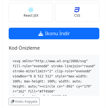
React JSX
CSS
İkonu İndir
Kod Önizleme
<svg xmlns="http://www.w3.org/2000/svg" 
fill-rule="evenodd" stroke-linejoin="round" 
stroke-miterlimit="2" clip-rule="evenodd" 
viewBox="0 0 512 512" style="max-width: 
100%; max-height: 100%; width: auto; 
height: auto;"><circle cx="-892" cy="179" 
r="262" fill="#ff4500" 
transform="translate(1127.57 
Kodu Kopyala
81.1)scale(.9771)"></circle><g 
transform="translate(1.249 