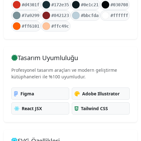
#d4301f
#172e35
#0e1c21
#030708
#7a9299
#842123
#bbcfda
#ffffff
#ff6101
#ffc49c
Tasarım Uyumluluğu
Profesyonel tasarım araçları ve modern geliştirme
kütüphaneleri ile %100 uyumludur.
Figma
Adobe Illustrator
React JSX
Tailwind CSS
SVG Özellikleri