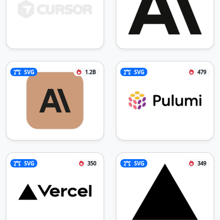
SVG
1.2B
SVG
479
SVG
350
SVG
349