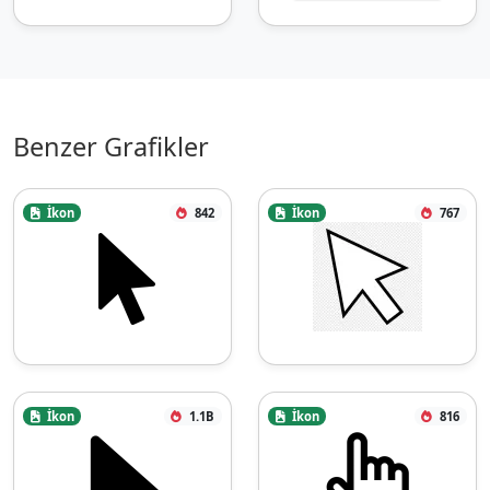
Benzer Grafikler
İkon
842
İkon
767
İkon
1.1B
İkon
816