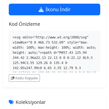
İkonu İndir
Kod Önizleme
<svg xmlns="http://www.w3.org/2000/svg" 
viewBox="0 0 466.73 532.09" style="max-
width: 100%; max-height: 100%; width: auto; 
height: auto;"><path d="M457.43 125.94 
244.42 2.96a22.13 22.13 0 0 0-22.12 0L9.3 
125.94C3.55 129.26 0 135.4 0 
142.05v247.99c0 6.65 3.55 12.79 9.3 
16.11l213.01 122.98a22.13 22.13 0 0 0 22.12 
Kodu Kopyala
0l213.01-122.98c5.75-3.32 9.3-9.46 9.3-
16.11V142.05c0-6.65-3.55-12.79-9.3-16.11zm-
13.38 26.05L238.42 508.15c-1.39 2.4-5.06 
1.42-5.06-1.36V273.58c0-4.66-2.49-8.97-
6.53-11.31L24.87 145.67c-2.4-1.39-1.42-5.06 
Koleksiyonlar
1.36-5.06h411.26c5.84 0 9.49 6.33 6.57 
11.39h-.01Z" style="fill:#26251e"></path>