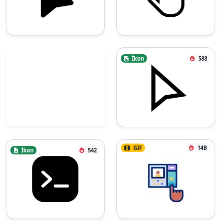
İkon
588
GIF
14B
İkon
542