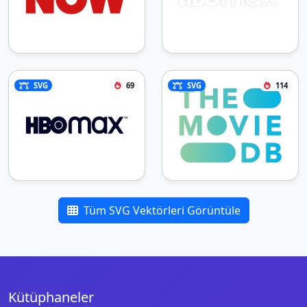
SVG
69
SVG
114
Tüm SVG Vektörleri Görüntüle
Kütüphaneler