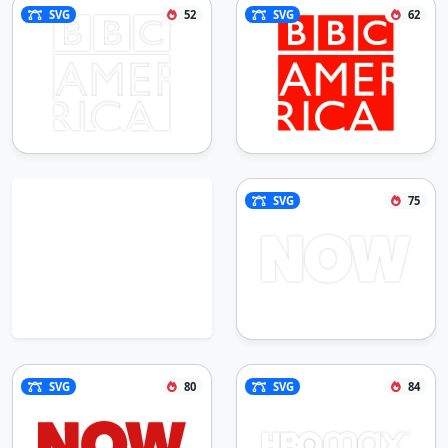
SVG
52
SVG
62
SVG
75
SVG
80
SVG
84