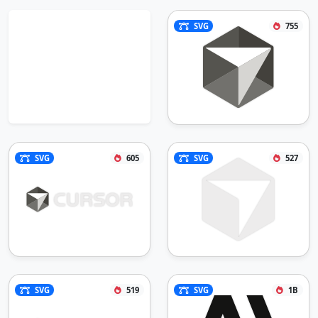
SVG
755
SVG
605
SVG
527
SVG
519
SVG
1B