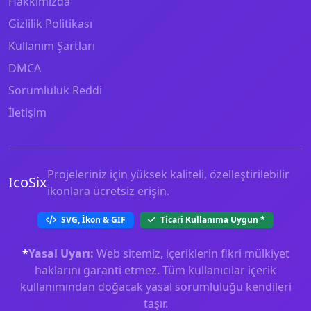
Hakkımızda
Gizlilik Politikası
Kullanım Şartları
DMCA
Sorumluluk Reddi
İletişim
Projeleriniz için yüksek kaliteli, özelleştirilebilir
IcoSix
ikonlara ücretsiz erişin.
SVG, İkon & GIF
Ticari Kullanıma Uygun
*
*
Yasal Uyarı:
Web sitemiz, içeriklerin fikri mülkiyet
haklarını garanti etmez. Tüm kullanıcılar içerik
kullanımından doğacak yasal sorumluluğu kendileri
taşır.