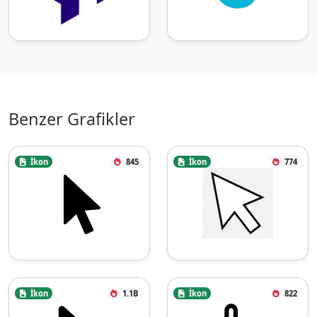
Benzer Grafikler
İkon
845
İkon
774
İkon
1.1B
İkon
822