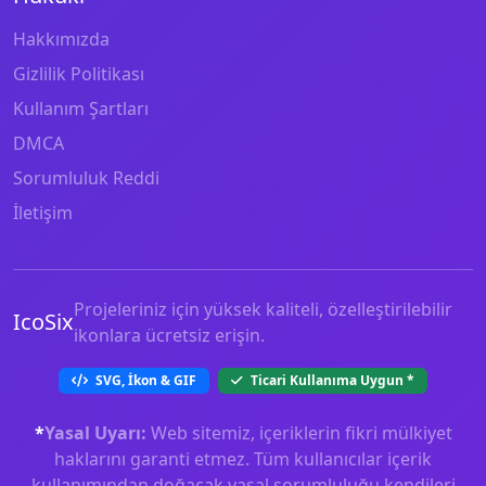
Hakkımızda
Gizlilik Politikası
Kullanım Şartları
DMCA
Sorumluluk Reddi
İletişim
Projeleriniz için yüksek kaliteli, özelleştirilebilir
IcoSix
ikonlara ücretsiz erişin.
SVG, İkon & GIF
Ticari Kullanıma Uygun
*
*
Yasal Uyarı:
Web sitemiz, içeriklerin fikri mülkiyet
haklarını garanti etmez. Tüm kullanıcılar içerik
kullanımından doğacak yasal sorumluluğu kendileri