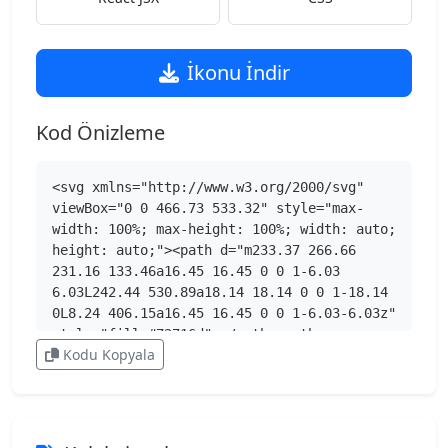
İkonu İndir
Kod Önizleme
<svg xmlns="http://www.w3.org/2000/svg" 
viewBox="0 0 466.73 533.32" style="max-
width: 100%; max-height: 100%; width: auto; 
height: auto;"><path d="m233.37 266.66 
231.16 133.46a16.45 16.45 0 0 1-6.03 
6.03L242.44 530.89a18.14 18.14 0 0 1-18.14 
0L8.24 406.15a16.45 16.45 0 0 1-6.03-6.03z" 
style="fill:#72716d"></path><path 
Kodu Kopyala
d="M233.37 0v266.66L2.21 400.12C.79 397.66 
0 394.82 0 391.88V141.44c0-5.89 3.14-11.32 
8.24-14.27L224.29 2.43C227.1.81 230.23 0 
233.36 0z" style="fill:#55544f"></path>
<path d="M464.52 133.2a16.45 16.45 0 0 0-