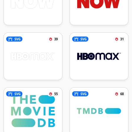
SVG
39
SVG
31
SVG
55
SVG
68