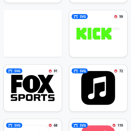
SVG
59
SVG
91
SVG
72
SVG
68
SVG
119