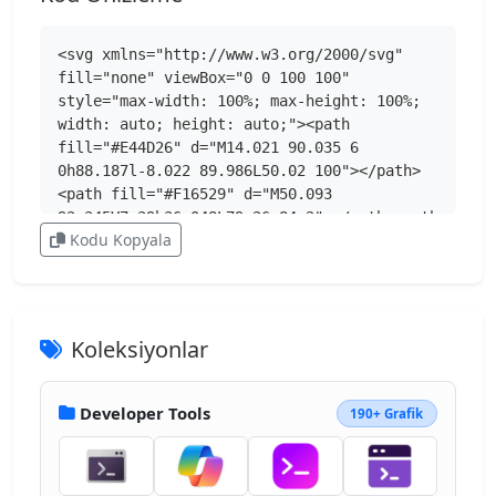
<svg xmlns="http://www.w3.org/2000/svg" 
fill="none" viewBox="0 0 100 100" 
style="max-width: 100%; max-height: 100%; 
width: auto; height: auto;"><path 
fill="#E44D26" d="M14.021 90.035 6 
0h88.187l-8.022 89.986L50.02 100"></path>
<path fill="#F16529" d="M50.093 
92.345V7.39h36.048L79.26 84.2"></path><path 
Kodu Kopyala
fill="#EBEBEB" d="M22.383 
18.401h27.71v11.036H34.488L35.51 
40.74h14.584v11.01H25.397zm3.5 
38.892h11.084l.778 8.824 12.348 
3.305v11.522l-22.654-6.32"></path><path 
Koleksiyonlar
fill="#fff" d="M77.706 
18.401H50.044v11.036h26.64zM75.688 
40.74H50.044v11.035h13.612l-1.288 14.342-
Developer Tools
190+ Grafik
12.324 3.305v11.473l22.606-6.271"></path>
</svg>