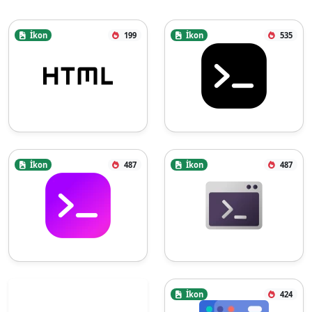
İkon
199
İkon
535
İkon
487
İkon
487
İkon
424