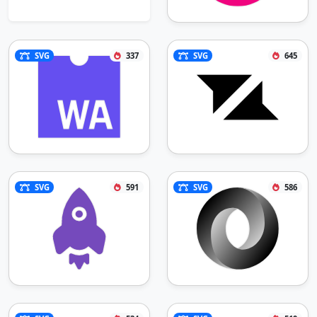
SVG
337
SVG
645
SVG
591
SVG
586