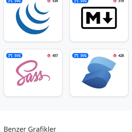
SVG
534
SVG
519
SVG
457
SVG
428
Benzer Grafikler