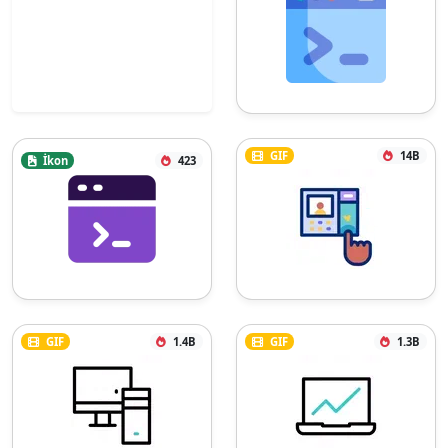
GIF
14B
İkon
423
GIF
1.4B
GIF
1.3B