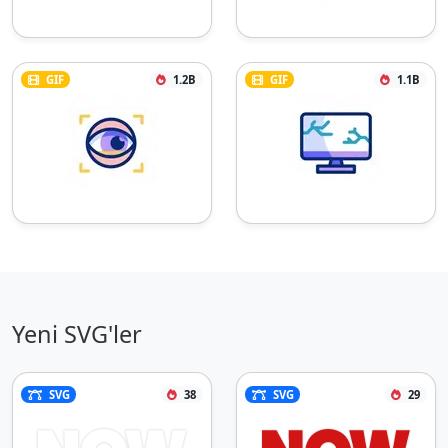
GIF
1.2B
GIF
1.1B
Yeni SVG'ler
SVG
38
SVG
29