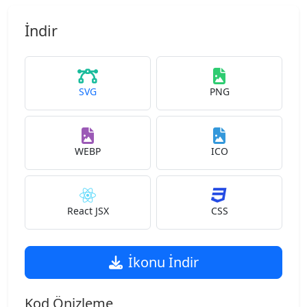
İndir
SVG
PNG
WEBP
ICO
React JSX
CSS
İkonu İndir
Kod Önizleme