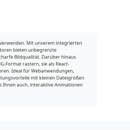
gradientUnits="userSpaceOnUse">
<stop stop-color="#66E3FF"></stop>
<stop offset="1" stop-
color="#7064F9"></stop>
</linearGradient><linearGradient 
id="b" x1="39.161" x2="55.036" 
y1="0" y2="99.182" 
 verwenden. Mit unserem integrierten
gradientUnits="userSpaceOnUse">
<stop stop-color="#66E3FF"></stop>
ktoren bieten unbegrenzte
<stop offset="1" stop-
charfe Bildqualität. Darüber hinaus
color="#7064F9"></stop>
-Format rastern, sie als React-
</linearGradient></defs></svg>
ieren. Ideal für Webanwendungen,
ungsvorteile mit kleinen Dateigrößen
s Ihnen auch, interaktive Animationen