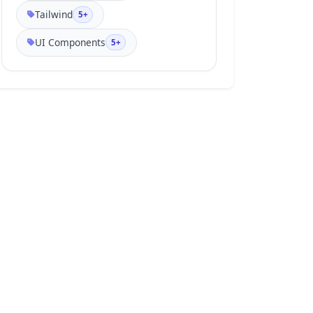
6.43c.719-1.675 1.172-4.056.884-
Tailwind
5+
8.813-.296-4.907-1.287-11.23-
2.769-20.588-1.481-9.358-2.49-
UI Components
5+
15.674-3.725-20.434-1.197-4.614-
2.366-6.739-3.563-8.111a17.85 
17.85 0 0 0-6.427-4.67c-
1.675-.718-4.056-1.172-8.813-.884-
4.907.297-11.224 1.288-20.579 
2.77-9.357 1.484-15.67 2.493-
20.431 3.728-4.613 1.197-6.735 
2.366-8.108 3.563a17.85 17.85 0 0 
0-4.67 6.43c-.715 1.674-1.168 
4.056-.88 8.813.296 4.91 1.284 
11.23 2.769 20.588 1.481 9.357 
2.49 15.674 3.725 20.434 1.197 
4.613 2.363 6.739 3.563 8.11a17.85 
17.85 0 0 0 6.426 4.67c1.676.72 
4.051 1.172 8.811.885" clip-
rule="evenodd"></path><defs>
<linearGradient id="a" x1="39.161" 
x2="55.036" y1="0" y2="99.182" 