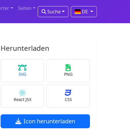
erter
Seiten
Suche
DE
Herunterladen
SVG
PNG
React JSX
CSS
Icon herunterladen