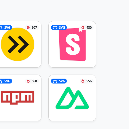
SVG
607
SVG
430
SVG
568
SVG
556