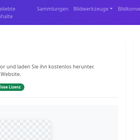
eliebte
Sammlungen
Bildwerkzeuge
Bildkonv
nhalte
r und laden Sie ihn kostenlos herunter.
 Website.
lose Lizenz