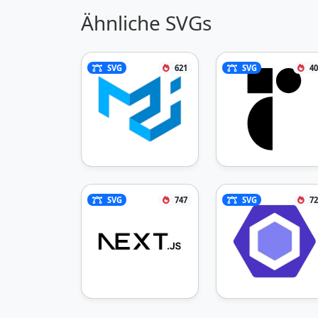
Ähnliche SVGs
SVG
621
SVG
40
SVG
747
SVG
72