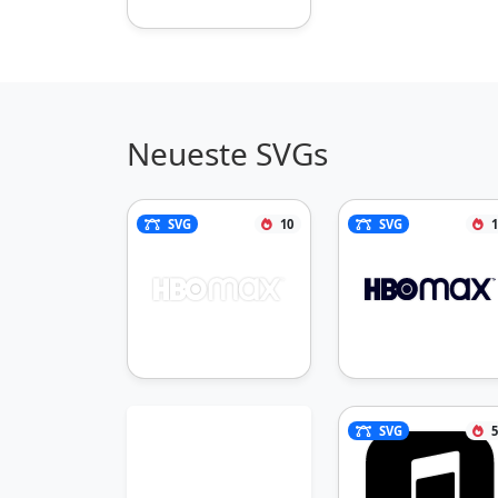
Neueste SVGs
SVG
10
SVG
1
SVG
5