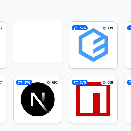
3
SVG
715
7
SVG
690
SVG
588