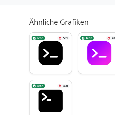
Ähnliche Grafiken
Icon
531
Icon
47
Icon
400