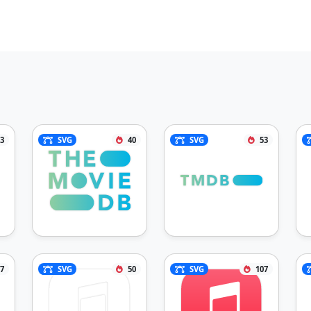
3
SVG
40
SVG
53
7
SVG
50
SVG
107