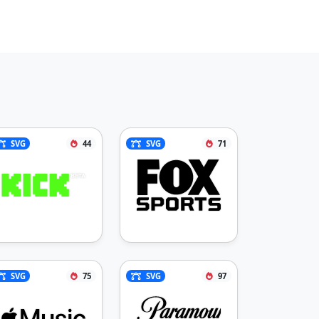
SVG
44
SVG
71
SVG
75
SVG
97