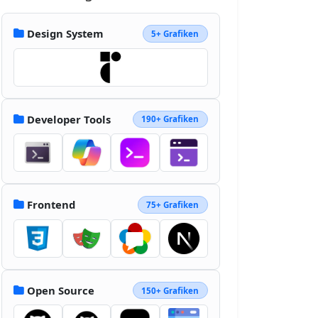
d="m62.5 89.384 37.5-
21.65V38.867l-12.5 7.217v14.433l-
Design System
5+ Grafiken
25 14.434zm25-57.733V17.217l12.5-
7.216v14.433z"></path></svg>
Developer Tools
190+ Grafiken
Frontend
75+ Grafiken
Open Source
150+ Grafiken