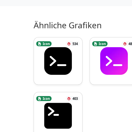
Ähnliche Grafiken
Icon
534
Icon
48
Icon
403