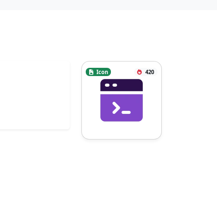
Icon
420