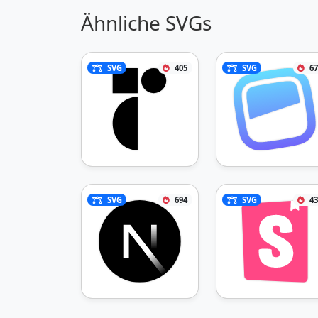
Ähnliche SVGs
SVG
405
SVG
67
SVG
694
SVG
43