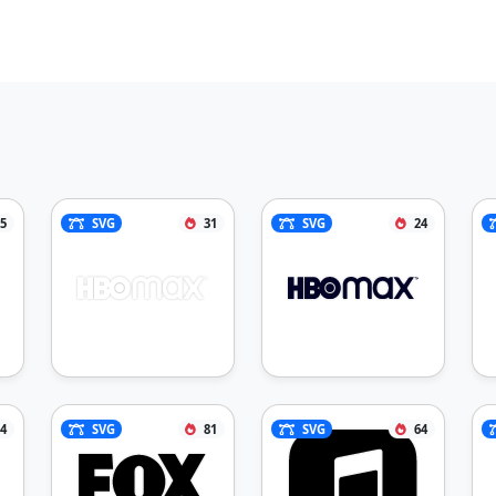
5
SVG
31
SVG
24
4
SVG
81
SVG
64