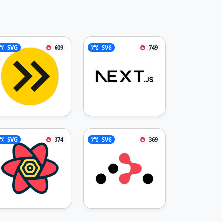
SVG
609
SVG
749
SVG
374
SVG
369