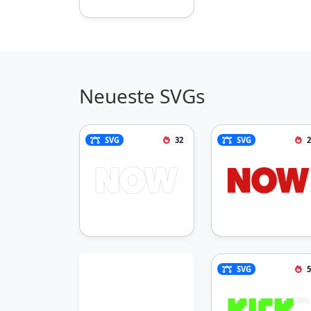
Neueste SVGs
SVG
32
SVG
2
SVG
5