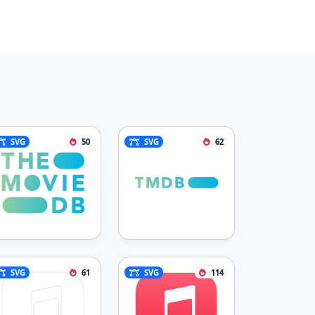
SVG
50
SVG
62
SVG
61
SVG
114