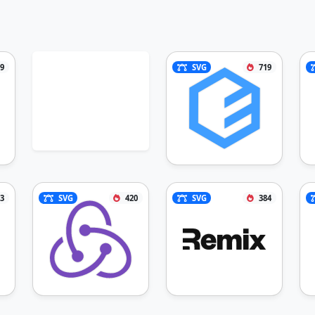
9
SVG
719
3
SVG
420
SVG
384