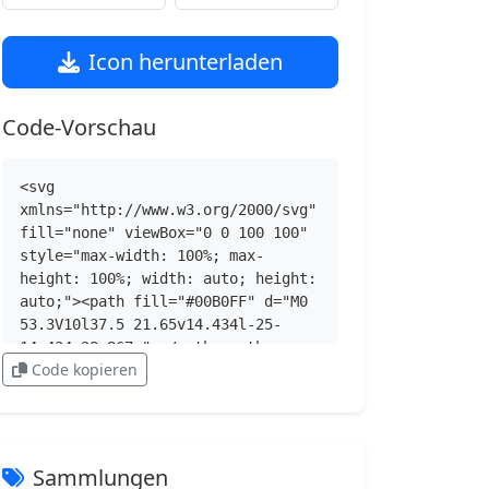
Icon herunterladen
Code-Vorschau
<svg 
xmlns="http://www.w3.org/2000/svg" 
fill="none" viewBox="0 0 100 100" 
style="max-width: 100%; max-
height: 100%; width: auto; height: 
auto;"><path fill="#00B0FF" d="M0 
53.3V10l37.5 21.65v14.434l-25-
14.434v28.867z"></path><path 
Code kopieren
fill="#0081CB" d="M37.5 31.65 75 
10v43.3L50 67.735l-12.5-7.217 25-
14.433V31.65l-25 14.434z"></path>
<path fill="#00B0FF" d="M37.5 
60.517V74.95l25 14.434V74.95z">
Sammlungen
</path><path fill="#0081CB" 