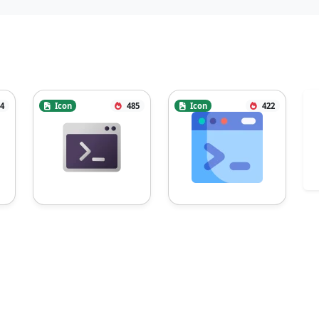
4
Icon
485
Icon
422