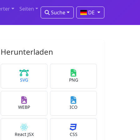
erter
Seiten
Suche
DE
Herunterladen
SVG
PNG
WEBP
ICO
React JSX
CSS