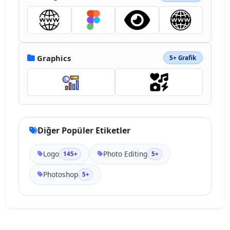
108.7 0 0 0 25.07 3.26q12 0 17.68-3.09a9.7 
9.7 0 0 0 5.66-8.92q0-4.47-5.15-8.59T350.3 
288a126 126 0 0 1-30.38-15.45 52.4 52.4 0 0 
1-16.14-18 47.35 47.35 0 0 1-5-21.8 49.2 
49.2 0 0 1 7.22-25.82 52.37 52.37 0 0 1 
Graphics
5+ Grafik
22.32-19.57q15.1-7.55 37.76-7.55a167 167 0 
0 1 26.44 1.88 69.6 69.6 0 0 1 18.4 5 3.13 
3.13 0 0 1 2.06 1.89 9.3 9.3 0 0 1 .34 
2.57v34.68a2.3 2.3 0 0 1-1 2.06 3.33 3.33 0 
0 1-2.97-.02" style="fill:#31a8ff"></path>
</svg>
Diğer Popüler Etiketler
Logo
Photo Editing
145+
5+
Photoshop
5+