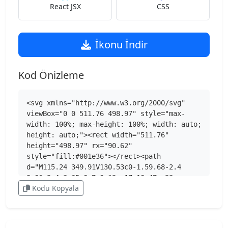
React JSX
CSS
İkonu İndir
Kod Önizleme
<svg xmlns="http://www.w3.org/2000/svg" 
viewBox="0 0 511.76 498.97" style="max-
width: 100%; max-height: 100%; width: auto; 
height: auto;"><rect width="511.76" 
height="498.97" rx="90.62" 
style="fill:#001e36"></rect><path 
d="M115.24 349.91V130.53c0-1.59.68-2.4 
2.06-2.4 3.65 0 7 0 12-.17s10.47-.23 
Kodu Kopyala
16.31-.34l18.54-.35q9.78-.17 19.39-.17 
26.09 0 44 6.52a76.4 76.4 0 0 1 28.66 17.51 
67.1 67.1 0 0 1 15.62 24.21 80.3 80.3 0 0 1 
4.79 27.66q0 27.48-12.7 45.32a71.8 71.8 0 0 