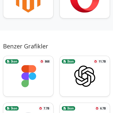
Benzer Grafikler
İkon
868
İkon
11.7B
İkon
7.7B
İkon
6.7B