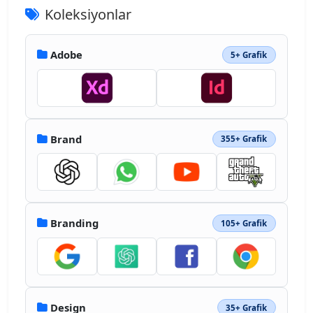
1-34.33 25.92c-14.42 5.38-30.45 7.2-48.07 
Koleksiyonlar
7.2-5 0-8.58-.05-10.64-.17s-5.15-.17-
9.27-.17v68.49a2.72 2.72 0 0 1-2.32 3.09 
2.5 2.5 0 0 1-.77 0h-40.87c-1.64-.03-
Adobe
5+ Grafik
2.4-.94-2.4-2.77m46.36-180.58v71.55q4.46.35 
8.24.34h11.33a80.6 80.6 0 0 0 24.55-3.92 37 
37 0 0 0 17.51-11.3q6.69-7.89 6.69-22a34.74 
34.74 0 0 0-5-18.88A32 32 0 0 0 210 
172.93a63.7 63.7 0 0 0-25-4.29q-8.25 0-
14.59.17t-8.76.52Zm247.75 58.54a80 80 0 0 
Brand
355+ Grafik
0-20.43-7.21 108.3 108.3 0 0 0-23.86-2.75 
44.4 44.4 0 0 0-12.87 1.55 11.55 11.55 0 0 
0-6.7 4.29 10.8 10.8 0 0 0-1.71 5.84 9.08 
9.08 0 0 0 2.06 5.49 23.3 23.3 0 0 0 7.21 
5.66 142 142 0 0 0 15.1 7 150 150 0 0 1 
Branding
105+ Grafik
32.79 15.62 50 50 0 0 1 16.82 17.68 47.2 
47.2 0 0 1 5 22 49.4 49.4 0 0 1-8.24 28.33 
54.23 54.23 0 0 1-23.86 19.05Q375 357.3 352 
357.3a140.5 140.5 0 0 1-29-2.75 92.4 92.4 0 
0 1-21.8-6.87 4.44 4.44 0 0 1-2.41-4.12v-
37.07a2 2 0 0 1 .86-1.89 1.66 1.66 0 0 1 
Design
35+ Grafik
1.89.17A91.6 91.6 0 0 0 328 315.24a108.7 