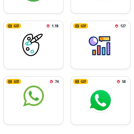
GIF
1.1B
GIF
127
GIF
74
GIF
58